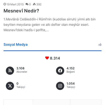
19 Mart 2015
0
392
Mesnevî Nedir?
1.Mevlânâ Celâleddîn-i Rûmî’nin (kuddise sirruh) yirmi altı bin
beytten meydana gelen ve altı defter olan meşhûr eseri.
Mesnevî’deki hadîs-i şerîfte,…
Sosyal Medya
8.314
3.108
4.152
Aboneler
Beğeni
0
1.054
Takipçi
Takipçi