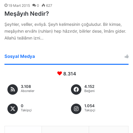
19 Mart 2015
0
627
Meşâyıh Nedir?
Şeyhler, velîler, evliyâ. Şeyh kelimesinin çoğuludur. Bir kimse,
meşâyıhın ervâhı (ruhları) hep hâzırdır, bilirler dese, îmânı gider.
Allahü teâlânın izni…
Sosyal Medya
8.314
3.108
4.152
Aboneler
Beğeni
0
1.054
Takipçi
Takipçi