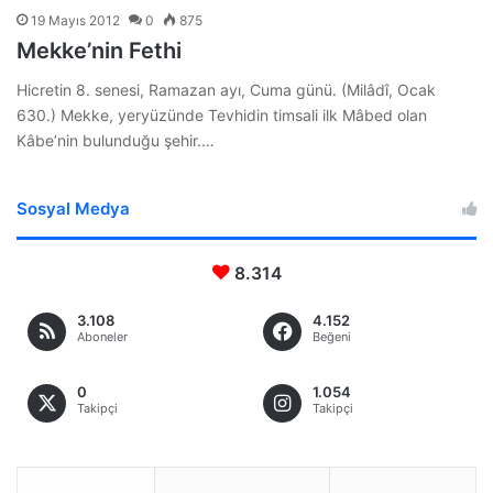
19 Mayıs 2012
0
875
Mekke’nin Fethi
Hicretin 8. senesi, Ramazan ayı, Cuma günü. (Milâdî, Ocak
630.) Mekke, yeryüzünde Tevhidin timsali ilk Mâbed olan
Kâbe’nin bulunduğu şehir.…
Sosyal Medya
8.314
3.108
4.152
Aboneler
Beğeni
0
1.054
Takipçi
Takipçi