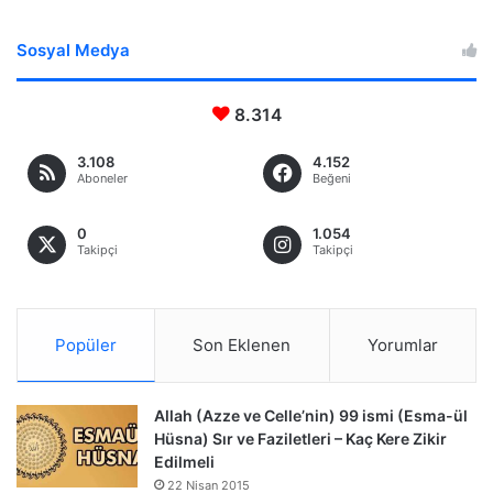
Sosyal Medya
8.314
3.108
4.152
Aboneler
Beğeni
0
1.054
Takipçi
Takipçi
Popüler
Son Eklenen
Yorumlar
Allah (Azze ve Celle’nin) 99 ismi (Esma-ül
Hüsna) Sır ve Faziletleri – Kaç Kere Zikir
Edilmeli
22 Nisan 2015