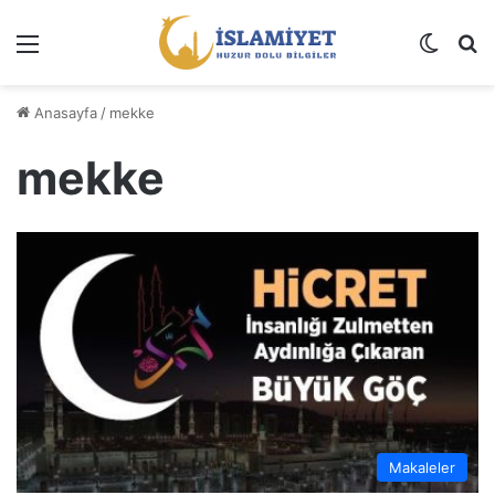
Menü
Dış gö
A
Anasayfa
/
mekke
mekke
Makaleler