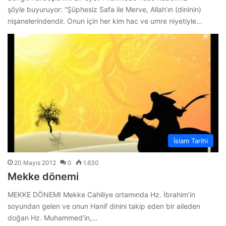
şöyle buyuruyor: “Şüphesiz Safa ile Merve, Allah’ın (dininin)
nişanelerindendir. Onun için her kim hac ve umre niyetiyle…
İslam Tarihi
20 Mayıs 2012
0
1.630
Mekke dönemi
MEKKE DÖNEMI Mekke Cahiliye ortamında Hz. İbrahim’in
soyundan gelen ve onun Hanif dinini takip eden bir aileden
doğan Hz. Muhammed’in,…