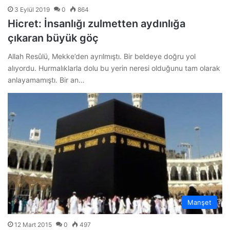
3 Eylül 2019
0
864
Hicret: İnsanlığı zulmetten aydınlığa
çıkaran büyük göç
Allah Resûlü, Mekke’den ayrılmıştı. Bir beldeye doğru yol
alıyordu. Hurmalıklarla dolu bu yerin neresi olduğunu tam olarak
anlayamamıştı. Bir an…
Manşet
12 Mart 2015
0
497