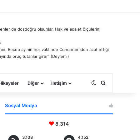
nler de dosdoğru olsunlar. Hak ve adalet ölçülerini
s
â’nın, Receb ayının her vaktinde Cehennemden azat ettiği
ayında oruç tutanlar girer" (Deylemi)
Dış görünümü deği
Arama yap ...
Hikayeler
Diğer
İletişim
Sosyal Medya
8.314
3.108
4.152