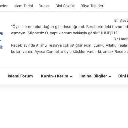
eler
İslam Tarihi
Dualar
Dini Sözlük
Rüya Tabirleri
Bir Ayet
"Öyle ise emrolunduğun gibi dosdoğru ol. Beraberindeki tövbe ede
aşmayın. Şüphesiz O, yaptıklarınızı hakkıyla görür." (HUD/112)
Bir Hadi
Receb ayında Allahü Teâlâ’ya çok istiğfar edin; çünkü Allahü Teâl
kulları vardır. Ayrıca Cennette öyle köşkler vardır ki, ancak Receb 
İslami Forum
Kurân-ı Kerim
İlmihal Bilgiler
Dini 