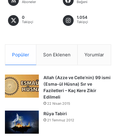
Aboneler
Beğeni
0
1.054
Takipçi
Takipçi
Popüler
Son Eklenen
Yorumlar
Allah (Azze ve Celle’nin) 99 ismi
(Esma-ül Hüsna) Sır ve
Faziletleri – Kaç Kere Zikir
Edilmeli
22 Nisan 2015
Rüya Tabiri
21 Temmuz 2012