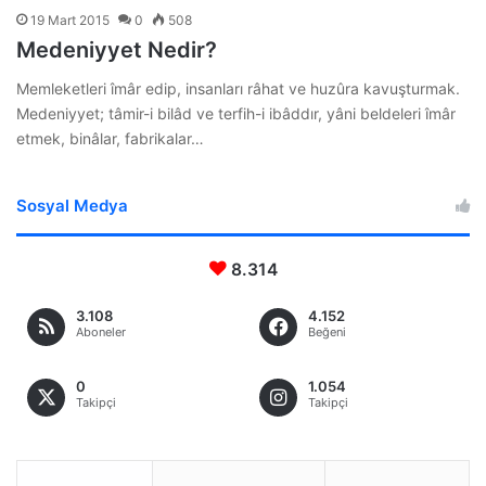
19 Mart 2015
0
508
Medeniyyet Nedir?
Memleketleri îmâr edip, insanları râhat ve huzûra kavuşturmak.
Medeniyyet; tâmir-i bilâd ve terfih-i ibâddır, yâni beldeleri îmâr
etmek, binâlar, fabrikalar…
Sosyal Medya
8.314
3.108
4.152
Aboneler
Beğeni
0
1.054
Takipçi
Takipçi