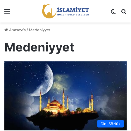
Menü
Dış gö
A
Anasayfa
/
Medeniyyet
Medeniyyet
Dini Sözlük