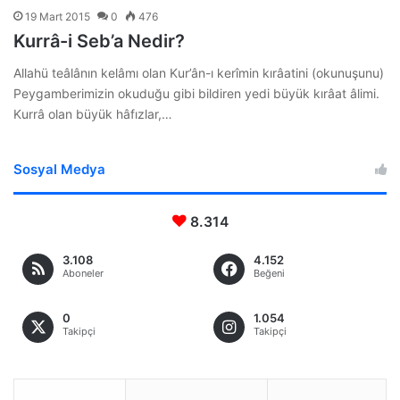
19 Mart 2015
0
476
Kurrâ-i Seb’a Nedir?
Allahü teâlânın kelâmı olan Kur’ân-ı kerîmin kırâatini (okunuşunu)
Peygamberimizin okuduğu gibi bildiren yedi büyük kırâat âlimi.
Kurrâ olan büyük hâfızlar,…
Sosyal Medya
8.314
3.108
4.152
Aboneler
Beğeni
0
1.054
Takipçi
Takipçi