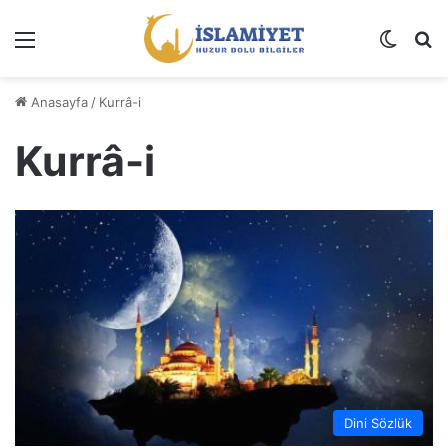
Menü
Dış gö
A
Anasayfa
/
Kurrâ-i
Kurrâ-i
Dini Sözlük