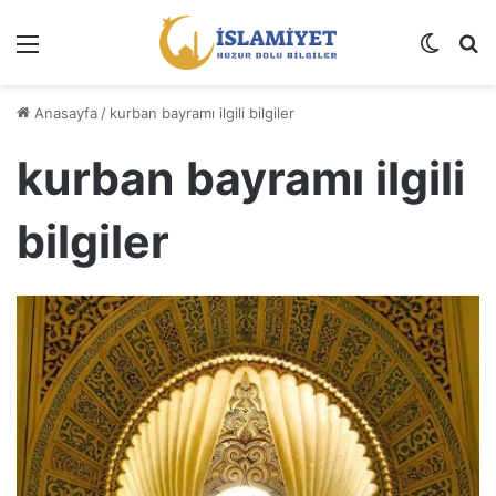
Menü
Dış gö
A
Anasayfa
/
kurban bayramı ilgili bilgiler
kurban bayramı ilgili
bilgiler