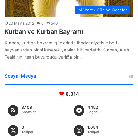
Mübarek Gün ve Geceler
20 Mayıs 2012
0
540
Kurban ve Kurban Bayramı
Kurban, kurban bayramı günlerinde ibadet niyetiyle belli
hayvanlardan birini keserek yapılan bir ibadettir. Kurban, Allah
Tealâ’nın ihsan buyurduğu varlığa bir…
Sosyal Medya
8.314
3.108
4.152
Aboneler
Beğeni
0
1.054
Takipçi
Takipçi