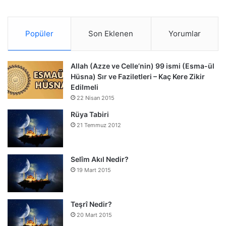
Popüler
Son Eklenen
Yorumlar
Allah (Azze ve Celle’nin) 99 ismi (Esma-ül
Hüsna) Sır ve Faziletleri – Kaç Kere Zikir
Edilmeli
22 Nisan 2015
Rüya Tabiri
21 Temmuz 2012
Selîm Akıl Nedir?
19 Mart 2015
Teşrî Nedir?
20 Mart 2015