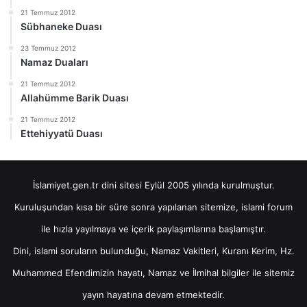
21 Temmuz 2012
Sübhaneke Duası
23 Temmuz 2012
Namaz Duaları
21 Temmuz 2012
Allahümme Barik Duası
21 Temmuz 2012
Ettehiyyatü Duası
İslamiyet.gen.tr dini sitesi Eylül 2005 yılında kurulmuştur.
Kuruluşundan kısa bir süre sonra yapılanan sitemize, islami forum
ile hızla yayılmaya ve içerik paylaşımlarına başlamıştır.
Dini, islami soruların bulunduğu, Namaz Vakitleri, Kuranı Kerim, Hz.
Muhammed Efendimizin hayatı, Namaz ve İlmihal bilgiler ile sitemiz
yayın hayatına devam etmektedir.