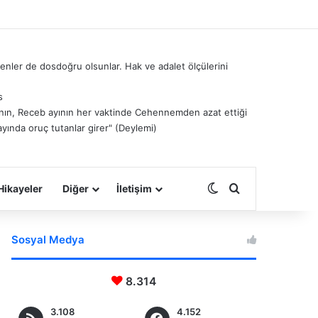
nler de dosdoğru olsunlar. Hak ve adalet ölçülerini
s
â’nın, Receb ayının her vaktinde Cehennemden azat ettiği
ayında oruç tutanlar girer" (Deylemi)
Dış görünümü deği
Arama yap ...
Hikayeler
Diğer
İletişim
Sosyal Medya
8.314
3.108
4.152