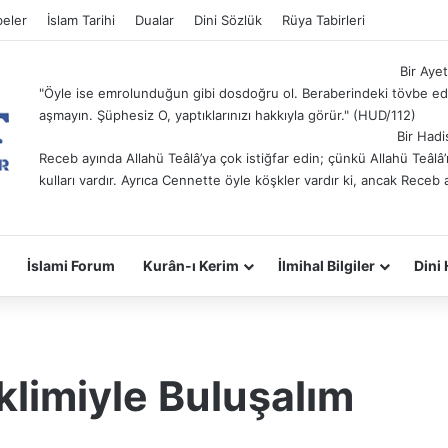
eler
İslam Tarihi
Dualar
Dini Sözlük
Rüya Tabirleri
Bir Ayet
"Öyle ise emrolunduğun gibi dosdoğru ol. Beraberindeki tövbe ede
aşmayın. Şüphesiz O, yaptıklarınızı hakkıyla görür." (HUD/112)
Bir Hadi
Receb ayında Allahü Teâlâ’ya çok istiğfar edin; çünkü Allahü Teâl
kulları vardır. Ayrıca Cennette öyle köşkler vardır ki, ancak Receb 
İslami Forum
Kurân-ı Kerim
İlmihal Bilgiler
Dini 
klimiyle Buluşalım