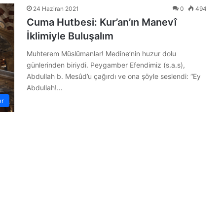
24 Haziran 2021
0
494
Cuma Hutbesi: Kur’an’ın Manevî
İklimiyle Buluşalım
Muhterem Müslümanlar! Medine’nin huzur dolu
günlerinden biriydi. Peygamber Efendimiz (s.a.s),
Abdullah b. Mesûd’u çağırdı ve ona şöyle seslendi: “Ey
Abdullah!…
er