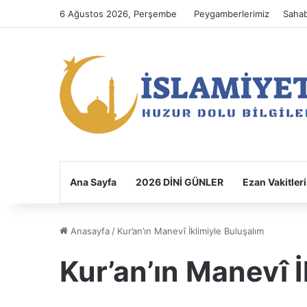
6 Ağustos 2026, Perşembe
Peygamberlerimiz
Sahab
Ana Sayfa
2026 DİNİ GÜNLER
Ezan Vakitleri
Anasayfa
/
Kur’an’ın Manevî İklimiyle Buluşalım
Kur’an’ın Manevî İ