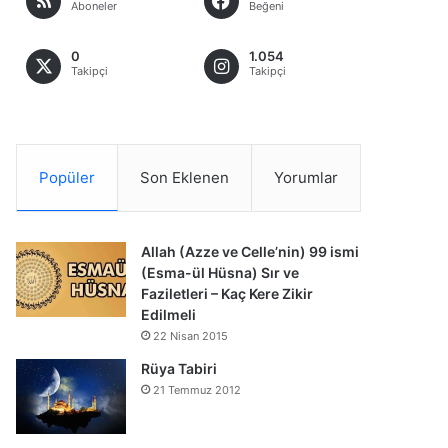
Aboneler
Beğeni
0
1.054
Takipçi
Takipçi
Popüler
Son Eklenen
Yorumlar
Allah (Azze ve Celle’nin) 99 ismi
(Esma-ül Hüsna) Sır ve
Faziletleri – Kaç Kere Zikir
Edilmeli
22 Nisan 2015
Rüya Tabiri
21 Temmuz 2012