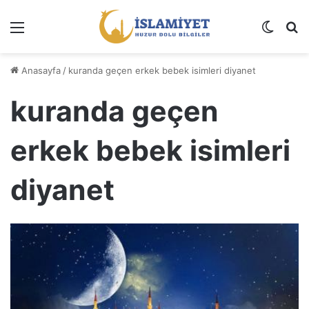
Menü
Dış gö
A
Anasayfa
/
kuranda geçen erkek bebek isimleri diyanet
kuranda geçen
erkek bebek isimleri
diyanet