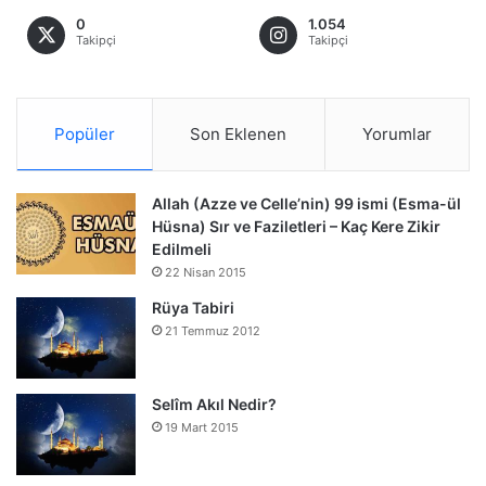
0
1.054
Takipçi
Takipçi
Popüler
Son Eklenen
Yorumlar
Allah (Azze ve Celle’nin) 99 ismi (Esma-ül
Hüsna) Sır ve Faziletleri – Kaç Kere Zikir
Edilmeli
22 Nisan 2015
Rüya Tabiri
21 Temmuz 2012
Selîm Akıl Nedir?
19 Mart 2015