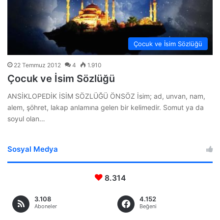
Çocuk ve İsim Sözlüğü
22 Temmuz 2012
4
1.910
Çocuk ve İsim Sözlüğü
ANSİKLOPEDİK İSİM SÖZLÜĞÜ ÖNSÖZ İsim; ad, unvan, nam,
alem, şöhret, lakap anlamına gelen bir kelimedir. Somut ya da
soyul olan…
Sosyal Medya
8.314
3.108
4.152
Aboneler
Beğeni