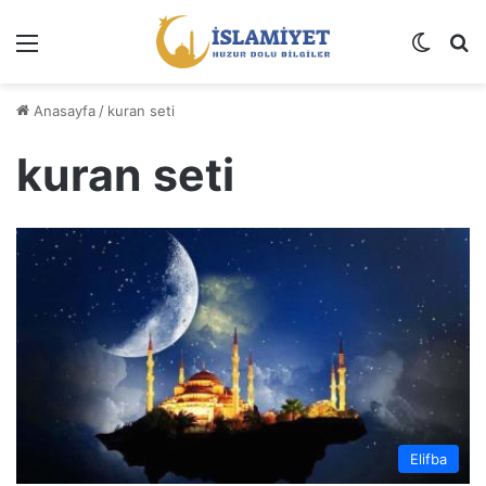
Menü
Dış gö
A
Anasayfa
/
kuran seti
kuran seti
Elifba