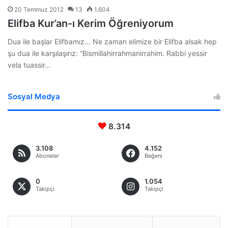
20 Temmuz 2012
13
1.604
Elifba Kur’an-ı Kerim Öğreniyorum
Dua ile başlar Elifbamız… Ne zaman elimize bir Elifba alsak hep
şu dua ile karşılaşırız: “Bismillahirrahmanirrahim. Rabbi yessir
vela tuassir…
Sosyal Medya
8.314
3.108
4.152
Aboneler
Beğeni
0
1.054
Takipçi
Takipçi