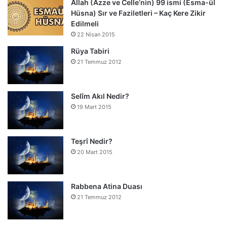
Allah (Azze ve Celle’nin) 99 ismi (Esma-ül
Hüsna) Sır ve Faziletleri – Kaç Kere Zikir
Edilmeli
22 Nisan 2015
Rüya Tabiri
21 Temmuz 2012
Selîm Akıl Nedir?
19 Mart 2015
Teşrî Nedir?
20 Mart 2015
Rabbena Atina Duası
21 Temmuz 2012