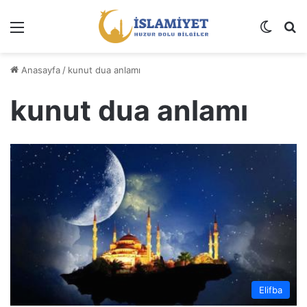
Menü
Dış gö
A
Anasayfa
/
kunut dua anlamı
kunut dua anlamı
Elifba