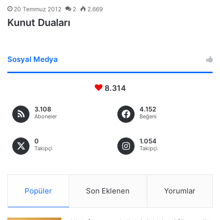
20 Temmuz 2012
2
2.669
Kunut Duaları
Sosyal Medya
8.314
3.108
4.152
Aboneler
Beğeni
0
1.054
Takipçi
Takipçi
Popüler
Son Eklenen
Yorumlar