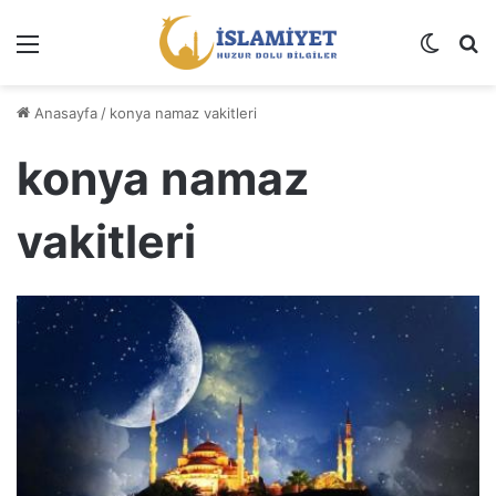
Menü
Dış gö
A
Anasayfa
/
konya namaz vakitleri
konya namaz
vakitleri