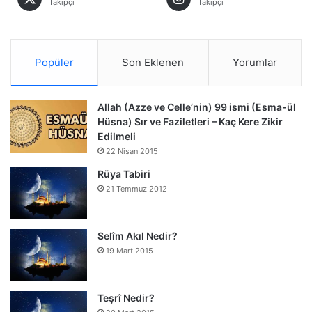
Takipçi
Takipçi
Popüler
Son Eklenen
Yorumlar
Allah (Azze ve Celle’nin) 99 ismi (Esma-ül
Hüsna) Sır ve Faziletleri – Kaç Kere Zikir
Edilmeli
22 Nisan 2015
Rüya Tabiri
21 Temmuz 2012
Selîm Akıl Nedir?
19 Mart 2015
Teşrî Nedir?