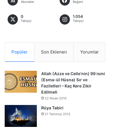
Aboneler
Beğeni
0
1.054
Takipçi
Takipçi
Popüler
Son Eklenen
Yorumlar
Allah (Azze ve Celle’nin) 99 ismi
(Esma-ül Hüsna) Sır ve
Faziletleri – Kaç Kere Zikir
Edilmeli
22 Nisan 2015
Rüya Tabiri
21 Temmuz 2012