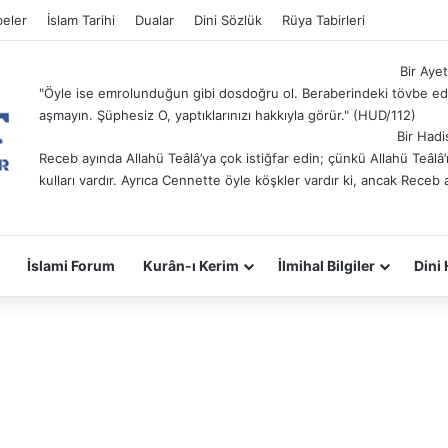
eler
İslam Tarihi
Dualar
Dini Sözlük
Rüya Tabirleri
Bir Ayet
"Öyle ise emrolunduğun gibi dosdoğru ol. Beraberindeki tövbe ede
aşmayın. Şüphesiz O, yaptıklarınızı hakkıyla görür." (HUD/112)
Bir Hadi
Receb ayında Allahü Teâlâ’ya çok istiğfar edin; çünkü Allahü Teâl
kulları vardır. Ayrıca Cennette öyle köşkler vardır ki, ancak Receb 
İslami Forum
Kurân-ı Kerim
İlmihal Bilgiler
Dini 