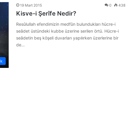
19 Mart 2015
0
438
Kisve-i Şerîfe Nedir?
Resûlullah efendimizin medfûn bulundukları hücre-i
seâdet üstündeki kubbe üzerine serilen örtü. Hücre-i
seâdetin beş köşeli duvarları yapılırken üzerlerine bir
de…
ük