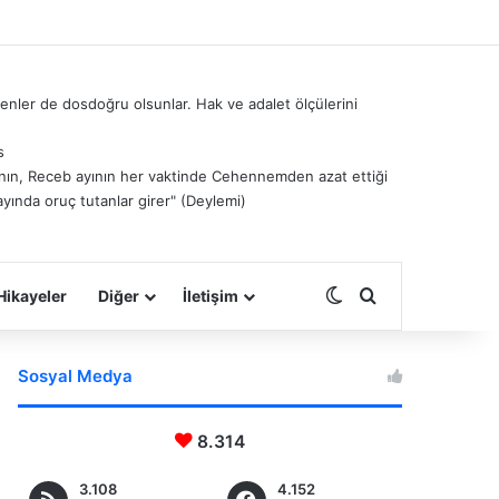
nler de dosdoğru olsunlar. Hak ve adalet ölçülerini
s
â’nın, Receb ayının her vaktinde Cehennemden azat ettiği
ayında oruç tutanlar girer" (Deylemi)
Dış görünümü deği
Arama yap ...
Hikayeler
Diğer
İletişim
Sosyal Medya
8.314
3.108
4.152