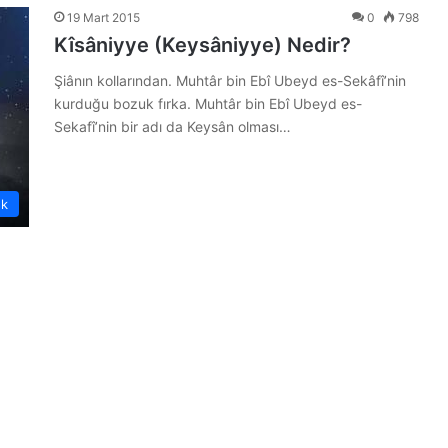
19 Mart 2015
0
798
Kîsâniyye (Keysâniyye) Nedir?
Şiânın kollarından. Muhtâr bin Ebî Ubeyd es-Sekâfî’nin
kurduğu bozuk fırka. Muhtâr bin Ebî Ubeyd es-
Sekafî’nin bir adı da Keysân olması…
ük