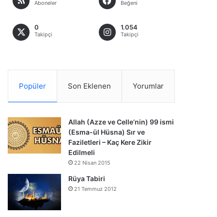
Aboneler
Beğeni
0
1.054
Takipçi
Takipçi
Popüler
Son Eklenen
Yorumlar
Allah (Azze ve Celle’nin) 99 ismi
(Esma-ül Hüsna) Sır ve
Faziletleri – Kaç Kere Zikir
Edilmeli
22 Nisan 2015
Rüya Tabiri
21 Temmuz 2012