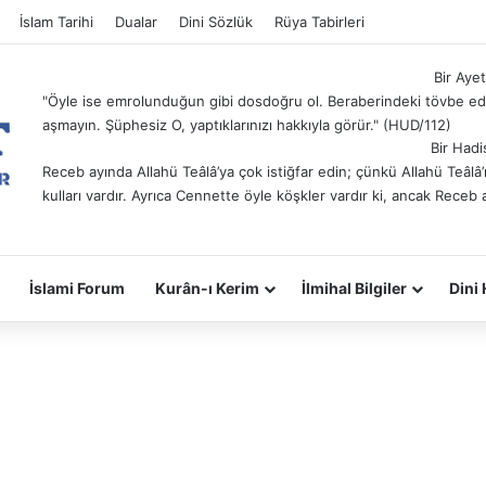
İslam Tarihi
Dualar
Dini Sözlük
Rüya Tabirleri
Bir Ayet
"Öyle ise emrolunduğun gibi dosdoğru ol. Beraberindeki tövbe ede
aşmayın. Şüphesiz O, yaptıklarınızı hakkıyla görür." (HUD/112)
Bir Hadi
Receb ayında Allahü Teâlâ’ya çok istiğfar edin; çünkü Allahü Teâl
kulları vardır. Ayrıca Cennette öyle köşkler vardır ki, ancak Receb 
İslami Forum
Kurân-ı Kerim
İlmihal Bilgiler
Dini 