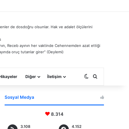
nler de dosdoğru olsunlar. Hak ve adalet ölçülerini
s
â’nın, Receb ayının her vaktinde Cehennemden azat ettiği
ayında oruç tutanlar girer" (Deylemi)
Dış görünümü deği
Arama yap ...
Hikayeler
Diğer
İletişim
Sosyal Medya
8.314
3.108
4.152