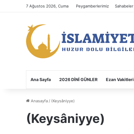
7 Ağustos 2026, Cuma
Peygamberlerimiz
Sahabeler
Ana Sayfa
2026 DİNİ GÜNLER
Ezan Vakitleri
Anasayfa
/
(Keysâniyye)
(Keysâniyye)