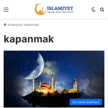
Menü
Dış gö
A
Anasayfa
/
kapanmak
kapanmak
Sorularla İslamiyet