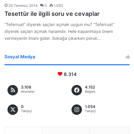
20 Temmuz 2014
0
1.093
Tesettür ile ilgili soru ve cevaplar
“Teferruat” diyerek saçları açmak uygun mu? “Teferruat”
diyerek saçları açmak haramdır. Hele kapanmaya önem
vermeyenin imanı gider. Sokağa çıkarken peruk…
Sosyal Medya
8.314
3.108
4.152
Aboneler
Beğeni
0
1.054
Takipçi
Takipçi