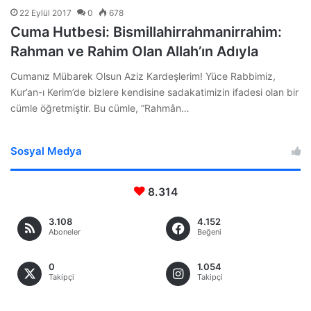
22 Eylül 2017
0
678
Cuma Hutbesi: Bismillahirrahmanirrahim:
Rahman ve Rahim Olan Allah’ın Adıyla
Cumanız Mübarek Olsun Aziz Kardeşlerim! Yüce Rabbimiz,
Kur’an-ı Kerim’de bizlere kendisine sadakatimizin ifadesi olan bir
cümle öğretmiştir. Bu cümle, “Rahmân…
Sosyal Medya
8.314
3.108
4.152
Aboneler
Beğeni
0
1.054
Takipçi
Takipçi