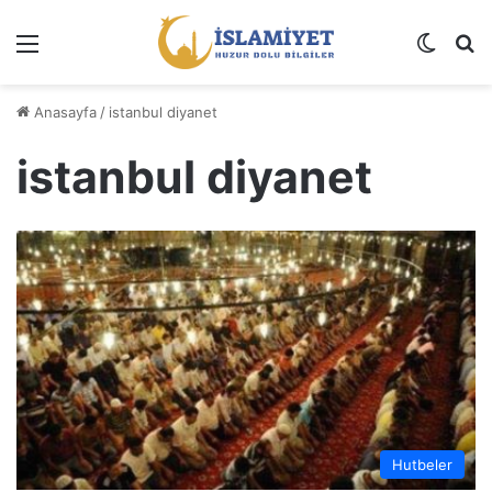
Menü
Dış gö
A
Anasayfa
/
istanbul diyanet
istanbul diyanet
Hutbeler