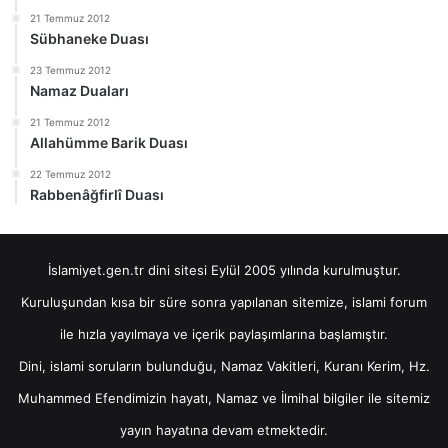
21 Temmuz 2012
Sübhaneke Duası
23 Temmuz 2012
Namaz Duaları
21 Temmuz 2012
Allahümme Barik Duası
22 Temmuz 2012
Rabbenâğfirlî Duası
İslamiyet.gen.tr dini sitesi Eylül 2005 yılında kurulmuştur.
Kuruluşundan kısa bir süre sonra yapılanan sitemize, islami forum
ile hızla yayılmaya ve içerik paylaşımlarına başlamıştır.
Dini, islami soruların bulunduğu, Namaz Vakitleri, Kuranı Kerim, Hz.
Muhammed Efendimizin hayatı, Namaz ve İlmihal bilgiler ile sitemiz
yayın hayatına devam etmektedir.