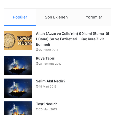
Popüler
Son Eklenen
Yorumlar
Allah (Azze ve Celle’nin) 99 ismi (Esma-ül
Hüsna) Sır ve Faziletleri – Kaç Kere Zikir
Edilmeli
22 Nisan 2015
Rüya Tabiri
21 Temmuz 2012
Selîm Akıl Nedir?
19 Mart 2015
Teşrî Nedir?
20 Mart 2015