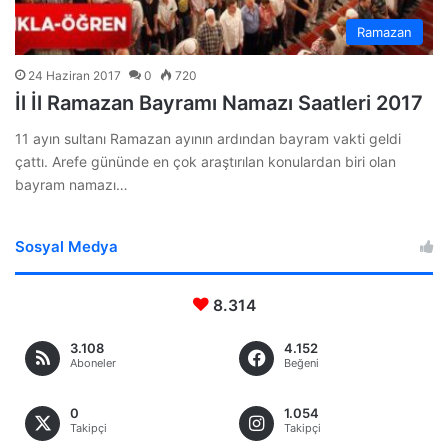
Ramazan
24 Haziran 2017
0
720
İl İl Ramazan Bayramı Namazı Saatleri 2017
11 ayın sultanı Ramazan ayının ardından bayram vakti geldi
çattı. Arefe gününde en çok araştırılan konulardan biri olan
bayram namazı…
Sosyal Medya
8.314
3.108
4.152
Aboneler
Beğeni
0
1.054
Takipçi
Takipçi