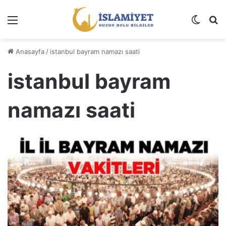
Menü
Dış gö
A
Anasayfa
/
istanbul bayram namazı saati
istanbul bayram
namazı saati