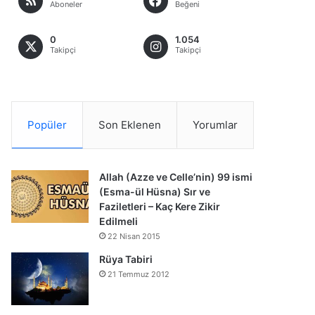
Aboneler
Beğeni
0
1.054
Takipçi
Takipçi
Popüler
Son Eklenen
Yorumlar
Allah (Azze ve Celle’nin) 99 ismi
(Esma-ül Hüsna) Sır ve
Faziletleri – Kaç Kere Zikir
Edilmeli
22 Nisan 2015
Rüya Tabiri
21 Temmuz 2012