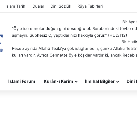
İslam Tarihi
Dualar
Dini Sözlük
Rüya Tabirleri
Bir Ayet
"Öyle ise emrolunduğun gibi dosdoğru ol. Beraberindeki tövbe ede
aşmayın. Şüphesiz O, yaptıklarınızı hakkıyla görür." (HUD/112)
Bir Hadi
Receb ayında Allahü Teâlâ’ya çok istiğfar edin; çünkü Allahü Teâl
kulları vardır. Ayrıca Cennette öyle köşkler vardır ki, ancak Receb 
İslami Forum
Kurân-ı Kerim
İlmihal Bilgiler
Dini 