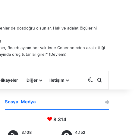
nler de dosdoğru olsunlar. Hak ve adalet ölçülerini
s
â’nın, Receb ayının her vaktinde Cehennemden azat ettiği
ayında oruç tutanlar girer" (Deylemi)
Dış görünümü deği
Arama yap ...
Hikayeler
Diğer
İletişim
Sosyal Medya
8.314
3.108
4.152