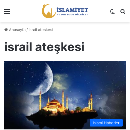
Menü
Dış gö
A
Anasayfa
/
israil ateşkesi
israil ateşkesi
İslami Haberler