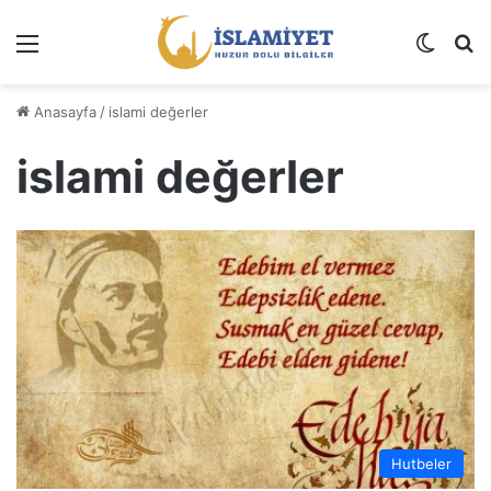
Menü
Dış gö
A
Anasayfa
/
islami değerler
islami değerler
Hutbeler