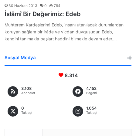
30 Haziran 2013
0
784
İslâmî Bir Değerimiz: Edeb
Muhterem Kardeşlerim! Edeb, insanı utanılacak durumlardan
koruyan sağlam bir irâde ve vicdan duygusudur. Edeb,
kendini tanımakla başlar; haddini bilmekle devam eder.…
Sosyal Medya
8.314
3.108
4.152
Aboneler
Beğeni
0
1.054
Takipçi
Takipçi