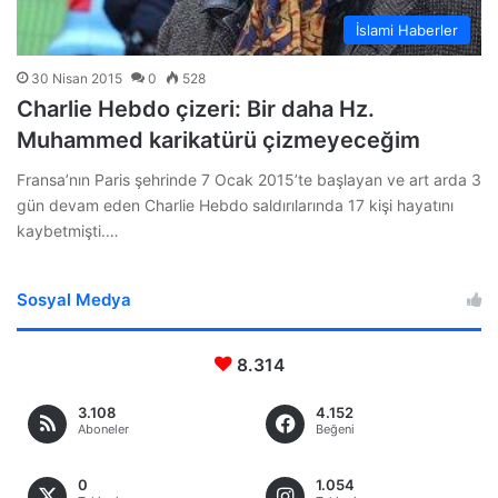
İslami Haberler
30 Nisan 2015
0
528
Charlie Hebdo çizeri: Bir daha Hz.
Muhammed karikatürü çizmeyeceğim
Fransa’nın Paris şehrinde 7 Ocak 2015’te başlayan ve art arda 3
gün devam eden Charlie Hebdo saldırılarında 17 kişi hayatını
kaybetmişti.…
Sosyal Medya
8.314
3.108
4.152
Aboneler
Beğeni
0
1.054