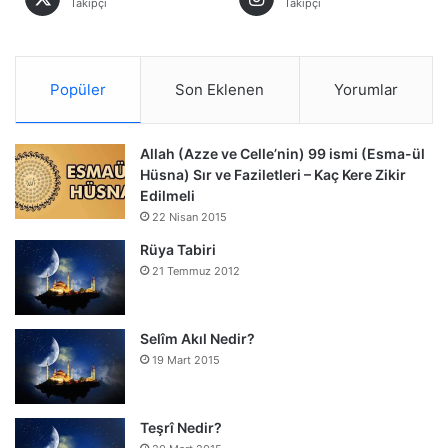
Takipçi
Takipçi
Popüler
Son Eklenen
Yorumlar
Allah (Azze ve Celle’nin) 99 ismi (Esma-ül
Hüsna) Sır ve Faziletleri – Kaç Kere Zikir
Edilmeli
22 Nisan 2015
Rüya Tabiri
21 Temmuz 2012
Selîm Akıl Nedir?
19 Mart 2015
Teşrî Nedir?