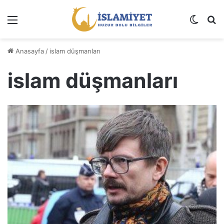
Menü
Dış gö
A
Anasayfa
/
islam düşmanları
islam düşmanları