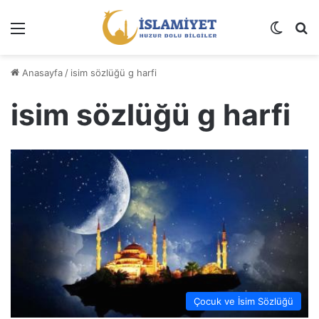
Menü
Dış gö
A
Anasayfa
/
isim sözlüğü g harfi
isim sözlüğü g harfi
Çocuk ve İsim Sözlüğü