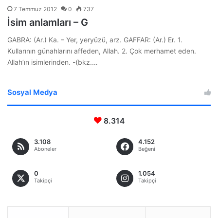
7 Temmuz 2012
0
737
İsim anlamları – G
GABRA: (Ar.) Ka. – Yer, yeryüzü, arz. GAFFAR: (Ar.) Er. 1.
Kullarının günahlarını affeden, Allah. 2. Çok merhamet eden.
Allah’ın isimlerinden. -(bkz.…
Sosyal Medya
8.314
3.108
4.152
Aboneler
Beğeni
0
1.054
Takipçi
Takipçi