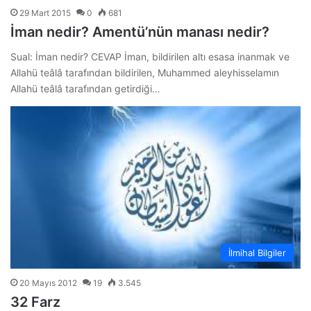
29 Mart 2015
0
681
İman nedir? Amentü’nün manası nedir?
Sual: İman nedir? CEVAP İman, bildirilen altı esasa inanmak ve
Allahü teâlâ tarafından bildirilen, Muhammed aleyhisselamın
Allahü teâlâ tarafından getirdiği…
İlmihal Bilgiler
20 Mayıs 2012
19
3.545
32 Farz