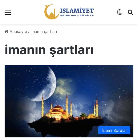
Menü
Dış gö
A
Anasayfa
/
imanın şartları
imanın şartları
İslami Sorular