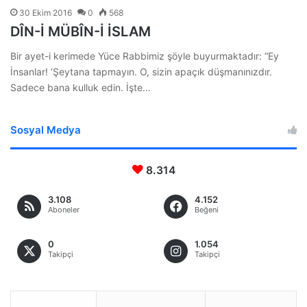
30 Ekim 2016
0
568
DÎN-İ MÜBÎN-İ İSLAM
Bir ayet-i kerimede Yüce Rabbimiz şöyle buyurmaktadır: “Ey
İnsanlar! ‘Şeytana tapmayın. O, sizin apaçık düşmanınızdır.
Sadece bana kulluk edin. İşte…
Sosyal Medya
8.314
3.108
4.152
Aboneler
Beğeni
0
1.054
Takipçi
Takipçi