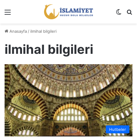
Menü
Dış gö
A
Anasayfa
/
ilmihal bilgileri
ilmihal bilgileri
Hutbeler