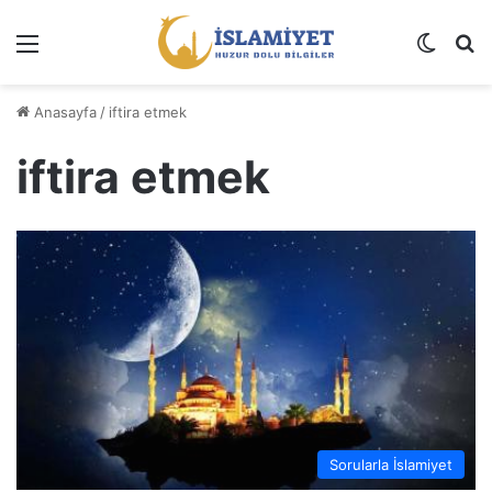
Menü
Dış gö
A
Anasayfa
/
iftira etmek
iftira etmek
Sorularla İslamiyet