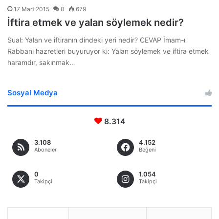
17 Mart 2015
0
679
İftira etmek ve yalan söylemek nedir?
Sual: Yalan ve iftiranın dindeki yeri nedir? CEVAP İmam-ı
Rabbani hazretleri buyuruyor ki: Yalan söylemek ve iftira etmek
haramdır, sakınmak…
Sosyal Medya
8.314
3.108
4.152
Aboneler
Beğeni
0
1.054
Takipçi
Takipçi