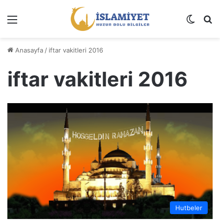
Menü
Dış gö
A
Anasayfa
/
iftar vakitleri 2016
iftar vakitleri 2016
Hutbeler