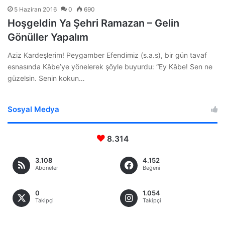
5 Haziran 2016
0
690
Hoşgeldin Ya Şehri Ramazan – Gelin
Gönüller Yapalım
Aziz Kardeşlerim! Peygamber Efendimiz (s.a.s), bir gün tavaf
esnasında Kâbe’ye yönelerek şöyle buyurdu: “Ey Kâbe! Sen ne
güzelsin. Senin kokun…
Sosyal Medya
8.314
3.108
4.152
Aboneler
Beğeni
0
1.054
Takipçi
Takipçi