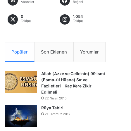
Aboneler
Beğeni
0
1.054
Takipçi
Takipçi
Popüler
Son Eklenen
Yorumlar
Allah (Azze ve Celle’nin) 99 ismi
(Esma-ül Hüsna) Sır ve
Faziletleri – Kaç Kere Zikir
Edilmeli
22 Nisan 2015
Rüya Tabiri
21 Temmuz 2012