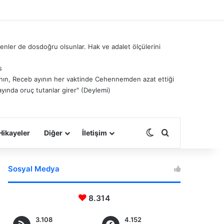
nler de dosdoğru olsunlar. Hak ve adalet ölçülerini
s
â’nın, Receb ayının her vaktinde Cehennemden azat ettiği
ayında oruç tutanlar girer" (Deylemi)
Dış görünümü deği
Arama yap ...
Hikayeler
Diğer
İletişim
Sosyal Medya
8.314
3.108
4.152