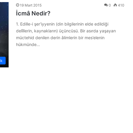
19 Mart 2015
0
410
İcmâ Nedir?
1. Edille-i şer’iyyenin (din bilgilerinin elde edildiği
delîllerin, kaynakların) üçüncüsü. Bir asırda yaşayan
müctehid denilen derin âlimlerin bir mes’elenin
hükmünde…
ük