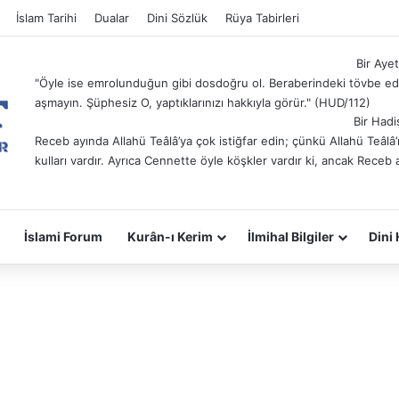
İslam Tarihi
Dualar
Dini Sözlük
Rüya Tabirleri
Bir Ayet
"Öyle ise emrolunduğun gibi dosdoğru ol. Beraberindeki tövbe ede
aşmayın. Şüphesiz O, yaptıklarınızı hakkıyla görür." (HUD/112)
Bir Hadi
Receb ayında Allahü Teâlâ’ya çok istiğfar edin; çünkü Allahü Teâl
kulları vardır. Ayrıca Cennette öyle köşkler vardır ki, ancak Receb 
İslami Forum
Kurân-ı Kerim
İlmihal Bilgiler
Dini 