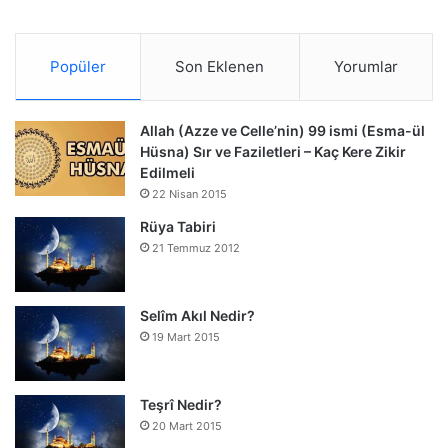
Popüler
Son Eklenen
Yorumlar
Allah (Azze ve Celle’nin) 99 ismi (Esma-ül
Hüsna) Sır ve Faziletleri – Kaç Kere Zikir
Edilmeli
22 Nisan 2015
Rüya Tabiri
21 Temmuz 2012
Selîm Akıl Nedir?
19 Mart 2015
Teşrî Nedir?
20 Mart 2015