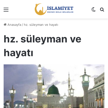
Menü
Dış gö
A
Anasayfa
/
hz. süleyman ve hayatı
hz. süleyman ve
hayatı