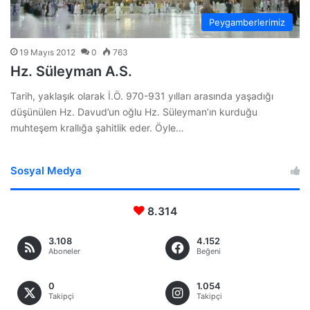
Peygamberlerimiz
19 Mayıs 2012
0
763
Hz. Süleyman A.S.
Tarih, yaklaşık olarak İ.Ö. 970-931 yılları arasında yaşadığı
düşünülen Hz. Davud’un oğlu Hz. Süleyman’ın kurduğu
muhteşem krallığa şahitlik eder. Öyle…
Sosyal Medya
8.314
3.108
4.152
Aboneler
Beğeni
0
1.054
Takipçi
Takipçi