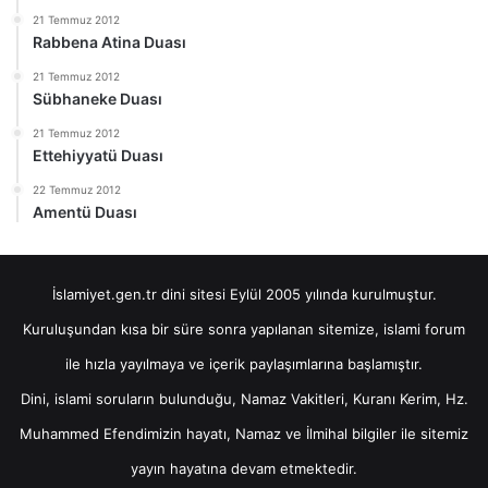
21 Temmuz 2012
Rabbena Atina Duası
21 Temmuz 2012
Sübhaneke Duası
21 Temmuz 2012
Ettehiyyatü Duası
22 Temmuz 2012
Amentü Duası
İslamiyet.gen.tr dini sitesi Eylül 2005 yılında kurulmuştur.
Kuruluşundan kısa bir süre sonra yapılanan sitemize, islami forum
ile hızla yayılmaya ve içerik paylaşımlarına başlamıştır.
Dini, islami soruların bulunduğu, Namaz Vakitleri, Kuranı Kerim, Hz.
Muhammed Efendimizin hayatı, Namaz ve İlmihal bilgiler ile sitemiz
yayın hayatına devam etmektedir.