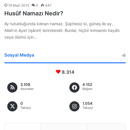
19 Mart 2015
0
447
Husûf Namazı Nedir?
Ay tutulduğunda kılınan namaz. Şüphesiz ki, güneş ile ay,
Allah’ın âyet (işâret) lerindendir. Bunlar, hiçbir kimsenin hayâtı
veya ölümü için…
Sosyal Medya
8.314
3.108
4.152
Aboneler
Beğeni
0
1.054
Takipçi
Takipçi