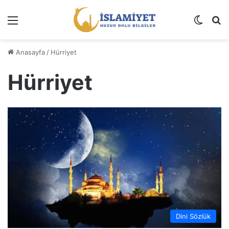
Menü
Dış gö
A
Anasayfa
/
Hürriyet
Hürriyet
Dini Sözlük