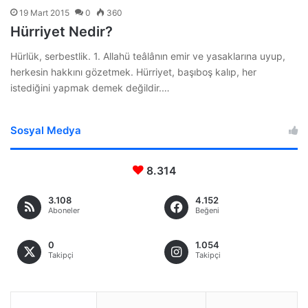
19 Mart 2015
0
360
Hürriyet Nedir?
Hürlük, serbestlik. 1. Allahü teâlânın emir ve yasaklarına uyup,
herkesin hakkını gözetmek. Hürriyet, başıboş kalıp, her
istediğini yapmak demek değildir.…
Sosyal Medya
8.314
3.108
4.152
Aboneler
Beğeni
0
1.054
Takipçi
Takipçi