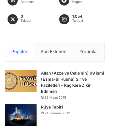
Aboneler
Beğeni
0
1.054
Takipçi
Takipçi
Popüler
Son Eklenen
Yorumlar
Allah (Azze ve Celle’nin) 99 ismi
(Esma-ül Hüsna) Sır ve
Faziletleri – Kaç Kere Zikir
Edilmeli
22 Nisan 2015
Rüya Tabiri
21 Temmuz 2012