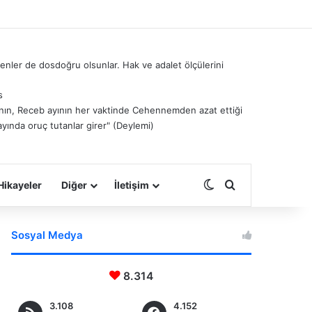
nler de dosdoğru olsunlar. Hak ve adalet ölçülerini
s
â’nın, Receb ayının her vaktinde Cehennemden azat ettiği
ayında oruç tutanlar girer" (Deylemi)
Dış görünümü deği
Arama yap ...
Hikayeler
Diğer
İletişim
Sosyal Medya
8.314
3.108
4.152