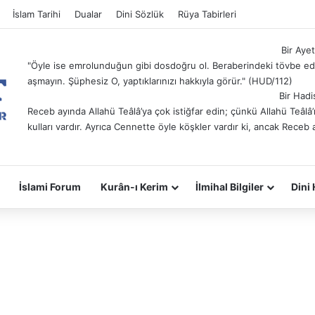
İslam Tarihi
Dualar
Dini Sözlük
Rüya Tabirleri
Bir Ayet
"Öyle ise emrolunduğun gibi dosdoğru ol. Beraberindeki tövbe ede
aşmayın. Şüphesiz O, yaptıklarınızı hakkıyla görür." (HUD/112)
Bir Hadi
Receb ayında Allahü Teâlâ’ya çok istiğfar edin; çünkü Allahü Teâl
kulları vardır. Ayrıca Cennette öyle köşkler vardır ki, ancak Receb 
İslami Forum
Kurân-ı Kerim
İlmihal Bilgiler
Dini 