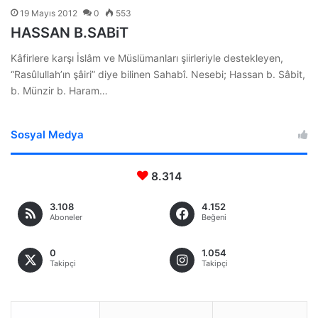
19 Mayıs 2012
0
553
HASSAN B.SABiT
Kâfirlere karşı İslâm ve Müslümanları şiirleriyle destekleyen,
“Rasûlullah’ın şâiri” diye bilinen Sahabî. Nesebi; Hassan b. Sâbit,
b. Münzir b. Haram…
Sosyal Medya
8.314
3.108
4.152
Aboneler
Beğeni
0
1.054
Takipçi
Takipçi