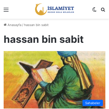
Menü
Dış gö
A
Anasayfa
/
hassan bin sabit
hassan bin sabit
Sahabeler