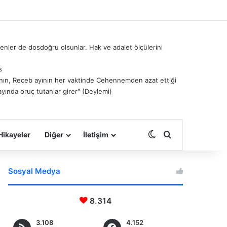
nler de dosdoğru olsunlar. Hak ve adalet ölçülerini
s
â’nın, Receb ayının her vaktinde Cehennemden azat ettiği
ayında oruç tutanlar girer" (Deylemi)
Dış görünümü deği
Arama yap ...
Hikayeler
Diğer
İletişim
Sosyal Medya
8.314
3.108
4.152