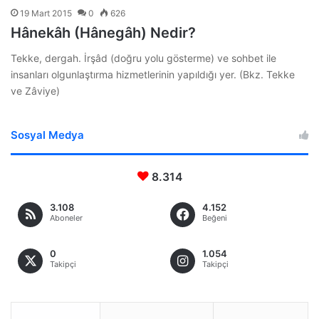
19 Mart 2015
0
626
Hânekâh (Hânegâh) Nedir?
Tekke, dergah. İrşâd (doğru yolu gösterme) ve sohbet ile
insanları olgunlaştırma hizmetlerinin yapıldığı yer. (Bkz. Tekke
ve Zâviye)
Sosyal Medya
8.314
3.108
4.152
Aboneler
Beğeni
0
1.054
Takipçi
Takipçi