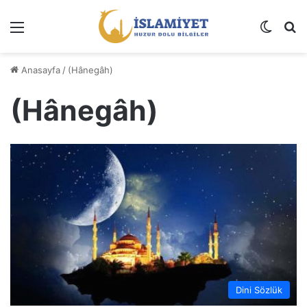
Menü
Dış gö
A
Anasayfa
/
(Hânegâh)
(Hânegâh)
Dini Sözlük