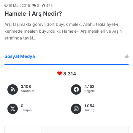
19 Mart 2015
0
475
Hamele-i Arş Nedir?
Arşı taşımakla görevli dört büyük melek. Allahü teâlâ âyet-i
kerîmede meâlen buyurdu ki: Hamele-i Arş melekleri ve Arşın
etrâfında tavâf…
Sosyal Medya
8.314
3.108
4.152
Aboneler
Beğeni
0
1.054
Takipçi
Takipçi