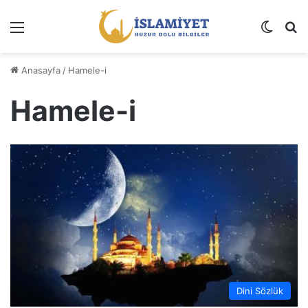
Menü
Dış gö
A
Anasayfa
/
Hamele-i
Hamele-i
Dini Sözlük