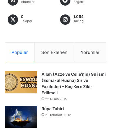
Aboneler
Beğeni
0
1.054
Takipçi
Takipçi
Popüler
Son Eklenen
Yorumlar
Allah (Azze ve Celle’nin) 99 ismi
(Esma-ül Hüsna) Sır ve
Faziletleri – Kaç Kere Zikir
Edilmeli
22 Nisan 2015
Rüya Tabiri
21 Temmuz 2012