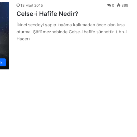
18 Mart 2015
0
399
Celse-i Hafîfe Nedir?
İkinci secdeyi yapıp kıyâma kalkmadan önce olan kısa
oturma. Şâfiî mezhebinde Celse-i hafîfe sünnettir. (İbn-i
Hacer)
ük