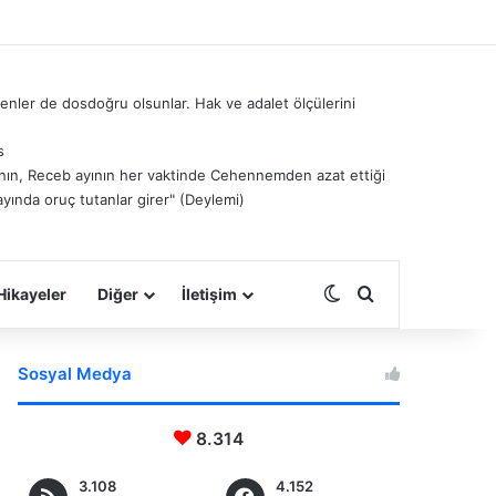
nler de dosdoğru olsunlar. Hak ve adalet ölçülerini
s
â’nın, Receb ayının her vaktinde Cehennemden azat ettiği
ayında oruç tutanlar girer" (Deylemi)
Dış görünümü deği
Arama yap ...
Hikayeler
Diğer
İletişim
Sosyal Medya
8.314
3.108
4.152