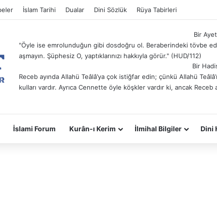
eler
İslam Tarihi
Dualar
Dini Sözlük
Rüya Tabirleri
Bir Ayet
"Öyle ise emrolunduğun gibi dosdoğru ol. Beraberindeki tövbe ede
aşmayın. Şüphesiz O, yaptıklarınızı hakkıyla görür." (HUD/112)
Bir Hadi
Receb ayında Allahü Teâlâ’ya çok istiğfar edin; çünkü Allahü Teâl
kulları vardır. Ayrıca Cennette öyle köşkler vardır ki, ancak Receb 
İslami Forum
Kurân-ı Kerim
İlmihal Bilgiler
Dini 