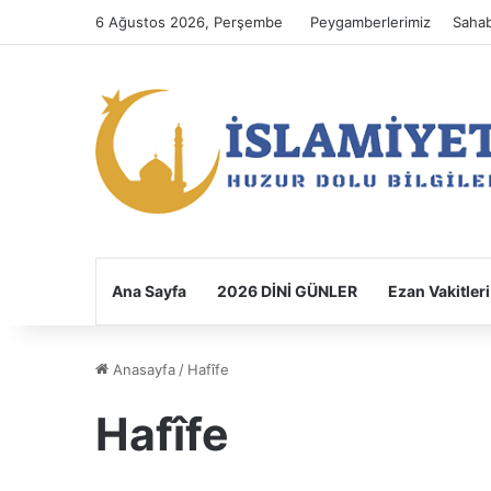
6 Ağustos 2026, Perşembe
Peygamberlerimiz
Sahab
Ana Sayfa
2026 DİNİ GÜNLER
Ezan Vakitleri
Anasayfa
/
Hafîfe
Hafîfe