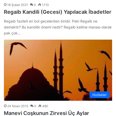
18 Şubat 2021
0
1.110
Regaib Kandili (Gecesi) Yapılacak İbadetler
Regaib fazileti en bol gecelerden biridir. Peki Regaib ne
demektir? Bu kandilin önemi nedir? Regaib kelime manası olarak
pek çok…
Hutbeler
24 Nisan 2015
0
480
Manevi Coşkunun Zirvesi Üç Aylar