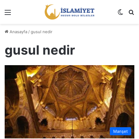
Menü
Dış gö
A
Anasayfa
/
gusul nedir
gusul nedir
Manşet