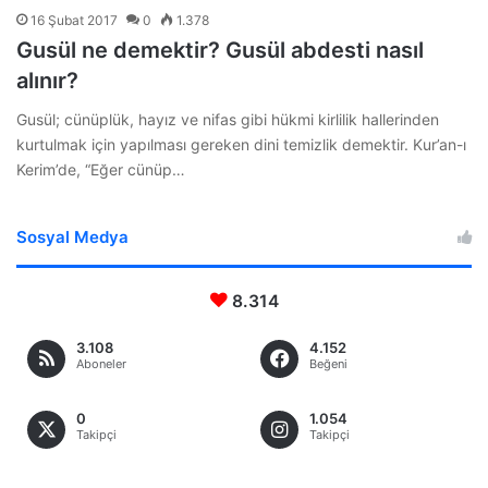
16 Şubat 2017
0
1.378
Gusül ne demektir? Gusül abdesti nasıl
alınır?
Gusül; cünüplük, hayız ve nifas gibi hükmi kirlilik hallerinden
kurtulmak için yapılması gereken dini temizlik demektir. Kur’an-ı
Kerim’de, “Eğer cünüp…
Sosyal Medya
8.314
3.108
4.152
Aboneler
Beğeni
0
1.054
Takipçi
Takipçi