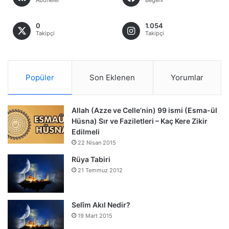
0
1.054
Takipçi
Takipçi
Popüler
Son Eklenen
Yorumlar
Allah (Azze ve Celle’nin) 99 ismi (Esma-ül
Hüsna) Sır ve Faziletleri – Kaç Kere Zikir
Edilmeli
22 Nisan 2015
Rüya Tabiri
21 Temmuz 2012
Selîm Akıl Nedir?
19 Mart 2015