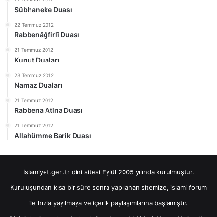
Sübhaneke Duası
22 Temmuz 2012
Rabbenâğfirlî Duası
21 Temmuz 2012
Kunut Duaları
23 Temmuz 2012
Namaz Duaları
21 Temmuz 2012
Rabbena Atina Duası
21 Temmuz 2012
Allahümme Barik Duası
İslamiyet.gen.tr dini sitesi Eylül 2005 yılında kurulmuştur.
Kuruluşundan kısa bir süre sonra yapılanan sitemize, islami forum
ile hızla yayılmaya ve içerik paylaşımlarına başlamıştır.