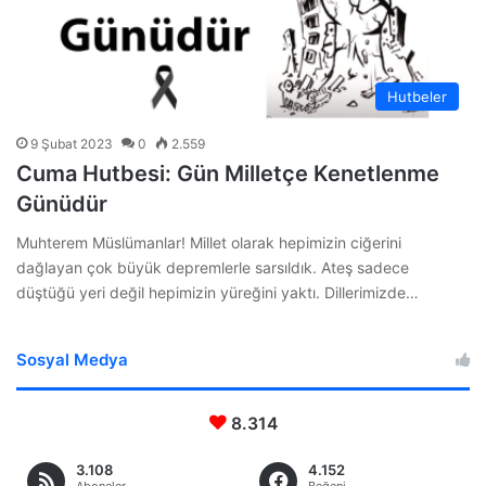
Hutbeler
9 Şubat 2023
0
2.559
Cuma Hutbesi: Gün Milletçe Kenetlenme
Günüdür
Muhterem Müslümanlar! Millet olarak hepimizin ciğerini
dağlayan çok büyük depremlerle sarsıldık. Ateş sadece
düştüğü yeri değil hepimizin yüreğini yaktı. Dillerimizde…
Sosyal Medya
8.314
3.108
4.152
Aboneler
Beğeni