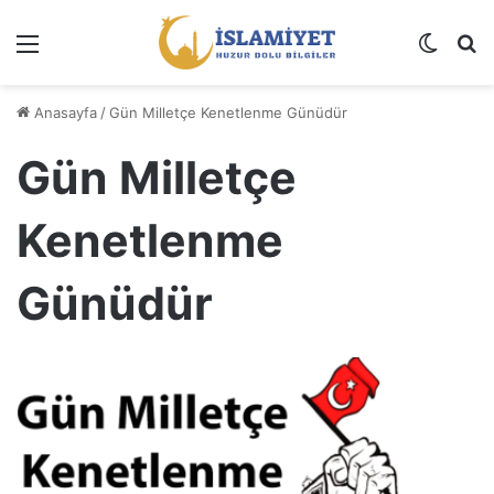
Menü
Dış gö
A
Anasayfa
/
Gün Milletçe Kenetlenme Günüdür
Gün Milletçe
Kenetlenme
Günüdür