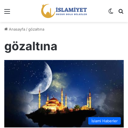
Menü
Dış gö
A
Anasayfa
/
gözaltına
gözaltına
İslami Haberler