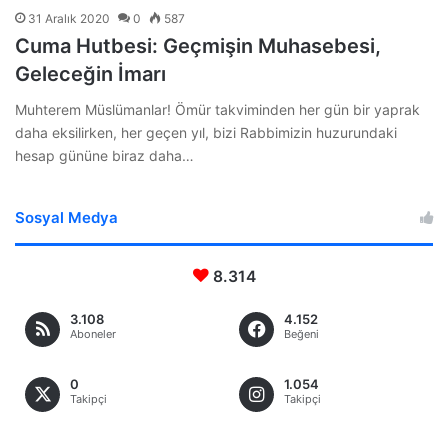
31 Aralık 2020
0
587
Cuma Hutbesi: Geçmişin Muhasebesi,
Geleceğin İmarı
Muhterem Müslümanlar! Ömür takviminden her gün bir yaprak
daha eksilirken, her geçen yıl, bizi Rabbimizin huzurundaki
hesap gününe biraz daha…
Sosyal Medya
8.314
3.108
4.152
Aboneler
Beğeni
0
1.054
Takipçi
Takipçi