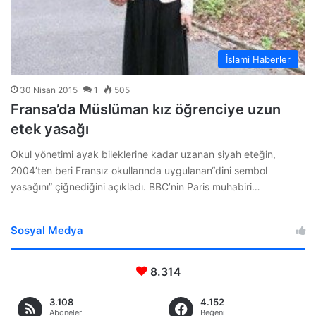
İslami Haberler
30 Nisan 2015
1
505
Fransa’da Müslüman kız öğrenciye uzun
etek yasağı
Okul yönetimi ayak bileklerine kadar uzanan siyah eteğin,
2004’ten beri Fransız okullarında uygulanan“dini sembol
yasağını” çiğnediğini açıkladı. BBC’nin Paris muhabiri…
Sosyal Medya
8.314
3.108
4.152
Aboneler
Beğeni