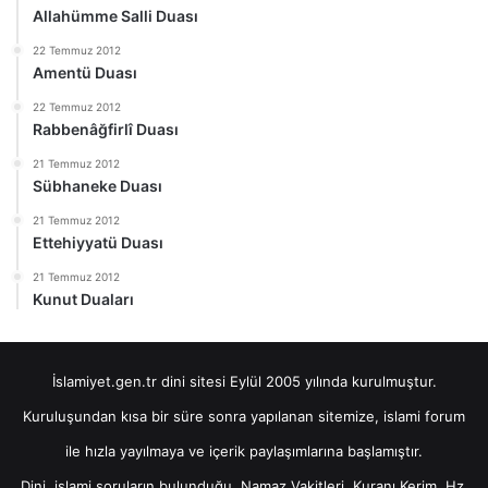
Allahümme Salli Duası
22 Temmuz 2012
Amentü Duası
22 Temmuz 2012
Rabbenâğfirlî Duası
21 Temmuz 2012
Sübhaneke Duası
21 Temmuz 2012
Ettehiyyatü Duası
21 Temmuz 2012
Kunut Duaları
İslamiyet.gen.tr dini sitesi Eylül 2005 yılında kurulmuştur.
Kuruluşundan kısa bir süre sonra yapılanan sitemize, islami forum
ile hızla yayılmaya ve içerik paylaşımlarına başlamıştır.
Dini, islami soruların bulunduğu, Namaz Vakitleri, Kuranı Kerim, Hz.