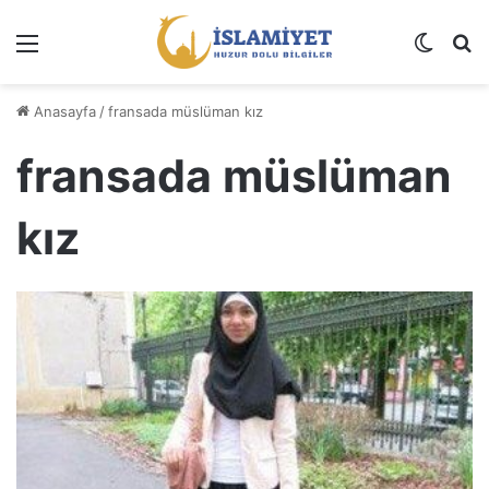
Menü
Dış gö
A
Anasayfa
/
fransada müslüman kız
fransada müslüman
kız