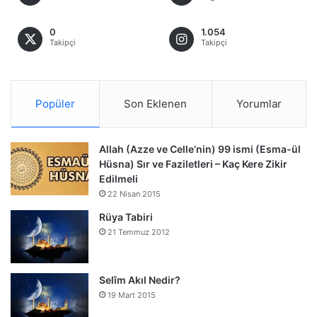
0
1.054
Takipçi
Takipçi
Popüler
Son Eklenen
Yorumlar
Allah (Azze ve Celle’nin) 99 ismi (Esma-ül
Hüsna) Sır ve Faziletleri – Kaç Kere Zikir
Edilmeli
22 Nisan 2015
Rüya Tabiri
21 Temmuz 2012
Selîm Akıl Nedir?
19 Mart 2015