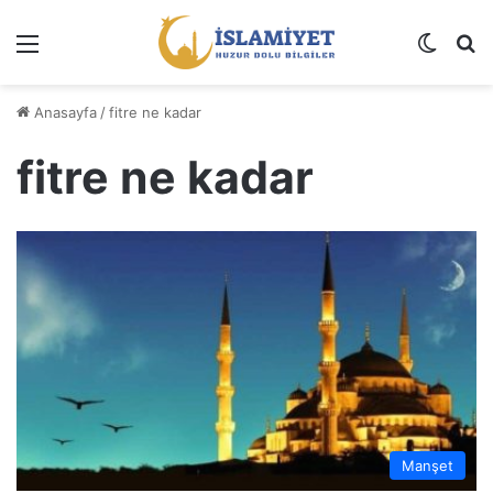
Menü
Dış gö
A
Anasayfa
/
fitre ne kadar
fitre ne kadar
Manşet