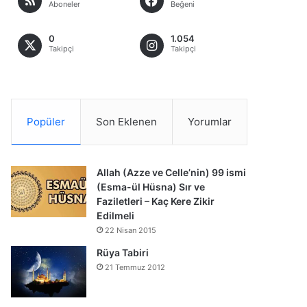
Aboneler
Beğeni
0
1.054
Takipçi
Takipçi
Popüler
Son Eklenen
Yorumlar
Allah (Azze ve Celle’nin) 99 ismi
(Esma-ül Hüsna) Sır ve
Faziletleri – Kaç Kere Zikir
Edilmeli
22 Nisan 2015
Rüya Tabiri
21 Temmuz 2012