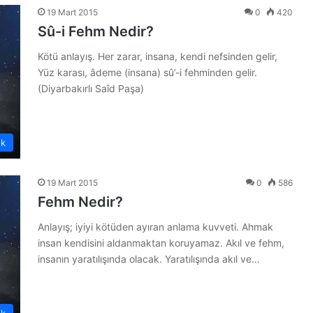
19 Mart 2015
0
420
Sû-i Fehm Nedir?
Kötü anlayış. Her zarar, insana, kendi nefsinden gelir,
Yüz karası, âdeme (insana) sû’-i fehminden gelir.
(Diyarbakırlı Saîd Paşa)
ük
19 Mart 2015
0
586
Fehm Nedir?
Anlayış; iyiyi kötüden ayıran anlama kuvveti. Ahmak
insan kendisini aldanmaktan koruyamaz. Akıl ve fehm,
insanın yaratılışında olacak. Yaratılışında akıl ve…
ük