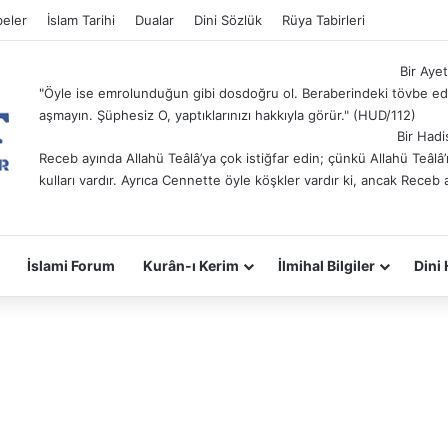
eler
İslam Tarihi
Dualar
Dini Sözlük
Rüya Tabirleri
Bir Ayet
"Öyle ise emrolunduğun gibi dosdoğru ol. Beraberindeki tövbe ede
aşmayın. Şüphesiz O, yaptıklarınızı hakkıyla görür." (HUD/112)
Bir Hadi
Receb ayında Allahü Teâlâ’ya çok istiğfar edin; çünkü Allahü Teâl
kulları vardır. Ayrıca Cennette öyle köşkler vardır ki, ancak Receb 
İslami Forum
Kurân-ı Kerim
İlmihal Bilgiler
Dini 