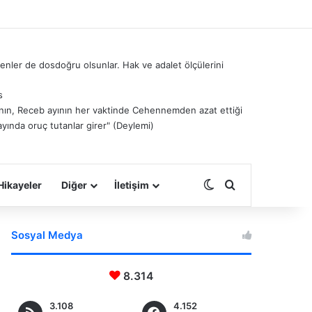
nler de dosdoğru olsunlar. Hak ve adalet ölçülerini
s
â’nın, Receb ayının her vaktinde Cehennemden azat ettiği
ayında oruç tutanlar girer" (Deylemi)
Dış görünümü deği
Arama yap ...
Hikayeler
Diğer
İletişim
Sosyal Medya
8.314
3.108
4.152