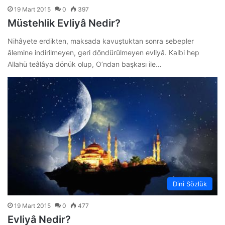
19 Mart 2015
0
397
Müstehlik Evliyâ Nedir?
Nihâyete erdikten, maksada kavuştuktan sonra sebepler
âlemine indirilmeyen, geri döndürülmeyen evliyâ. Kalbi hep
Allahü teâlâya dönük olup, O’ndan başkası ile…
Dini Sözlük
19 Mart 2015
0
477
Evliyâ Nedir?