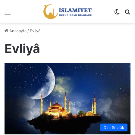
Menü
Dış gö
A
Anasayfa
/
Evliyâ
Evliyâ
Dini Sözlük