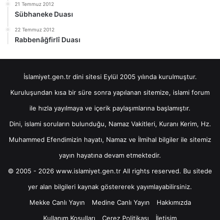
21 Temmuz 2012
Sübhaneke Duası
22 Temmuz 2012
Rabbenâğfirlî Duası
İslamiyet.gen.tr dini sitesi Eylül 2005 yılında kurulmuştur.
Kuruluşundan kısa bir süre sonra yapılanan sitemize, islami forum
ile hızla yayılmaya ve içerik paylaşımlarına başlamıştır.
Dini, islami soruların bulunduğu, Namaz Vakitleri, Kuranı Kerim, Hz.
Muhammed Efendimizin hayatı, Namaz ve İlmihal bilgiler ile sitemiz
yayın hayatına devam etmektedir.
© 2005 - 2026 www.islamiyet.gen.tr All rights reserved. Bu sitede
yer alan bilgileri kaynak göstererek yayımlayabilirsiniz.
Mekke Canlı Yayın
Medine Canlı Yayın
Hakkımızda
Kullanım Koşulları
Çerez Politikası
İletişim