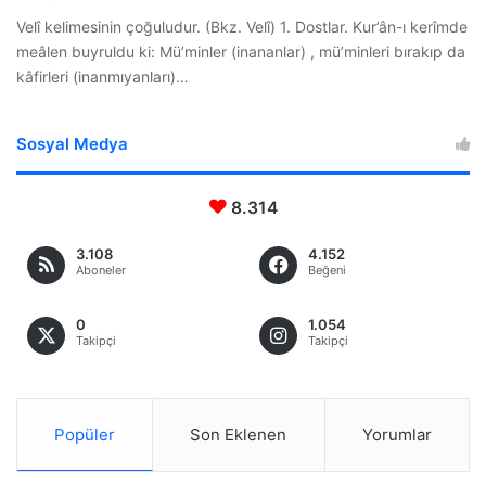
Velî kelimesinin çoğuludur. (Bkz. Velî) 1. Dostlar. Kur’ân-ı kerîmde
meâlen buyruldu ki: Mü’minler (inananlar) , mü’minleri bırakıp da
kâfirleri (inanmıyanları)…
Sosyal Medya
8.314
3.108
4.152
Aboneler
Beğeni
0
1.054
Takipçi
Takipçi
Popüler
Son Eklenen
Yorumlar