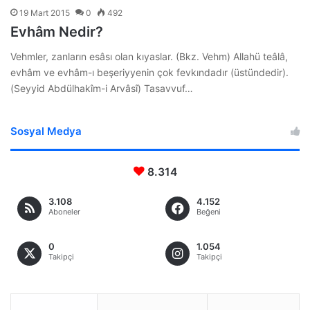
19 Mart 2015
0
492
Evhâm Nedir?
Vehmler, zanların esâsı olan kıyaslar. (Bkz. Vehm) Allahü teâlâ,
evhâm ve evhâm-ı beşeriyyenin çok fevkındadır (üstündedir).
(Seyyid Abdülhakîm-i Arvâsî) Tasavvuf…
Sosyal Medya
8.314
3.108
4.152
Aboneler
Beğeni
0
1.054
Takipçi
Takipçi