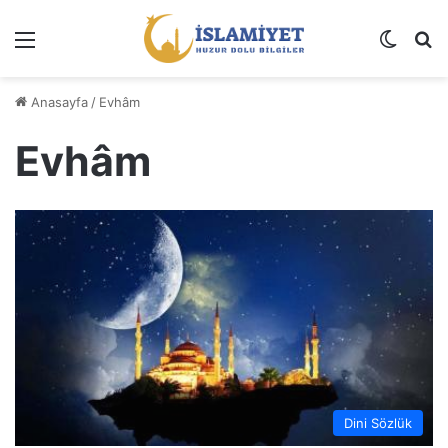
Menü
Dış gö
A
Anasayfa
/
Evhâm
Evhâm
Dini Sözlük