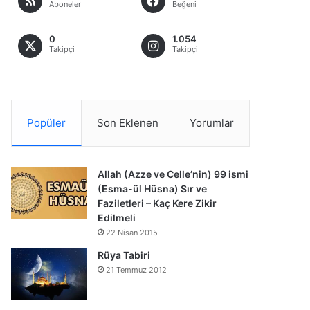
Aboneler
Beğeni
0
1.054
Takipçi
Takipçi
Popüler
Son Eklenen
Yorumlar
Allah (Azze ve Celle’nin) 99 ismi
(Esma-ül Hüsna) Sır ve
Faziletleri – Kaç Kere Zikir
Edilmeli
22 Nisan 2015
Rüya Tabiri
21 Temmuz 2012