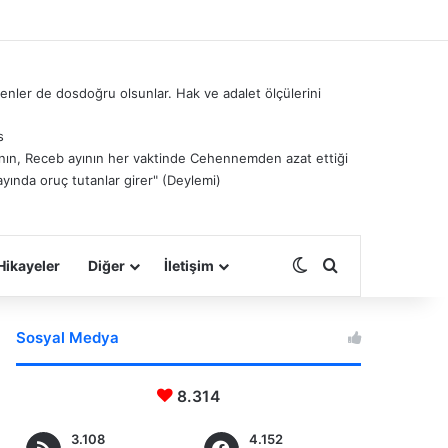
nler de dosdoğru olsunlar. Hak ve adalet ölçülerini
s
â’nın, Receb ayının her vaktinde Cehennemden azat ettiği
ayında oruç tutanlar girer" (Deylemi)
Dış görünümü deği
Arama yap ...
Hikayeler
Diğer
İletişim
Sosyal Medya
8.314
3.108
4.152