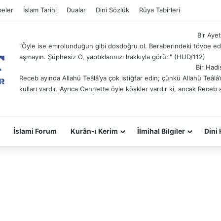
eler
İslam Tarihi
Dualar
Dini Sözlük
Rüya Tabirleri
Bir Ayet
"Öyle ise emrolunduğun gibi dosdoğru ol. Beraberindeki tövbe ede
aşmayın. Şüphesiz O, yaptıklarınızı hakkıyla görür." (HUD/112)
Bir Hadi
Receb ayında Allahü Teâlâ’ya çok istiğfar edin; çünkü Allahü Teâl
kulları vardır. Ayrıca Cennette öyle köşkler vardır ki, ancak Receb 
İslami Forum
Kurân-ı Kerim
İlmihal Bilgiler
Dini 