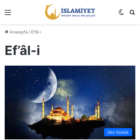
Menü
Dış gö
A
Anasayfa
/
Ef’âl-i
Ef’âl-i
Dini Sözlük