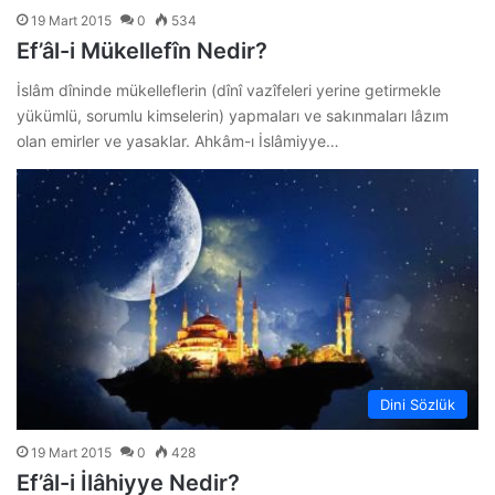
19 Mart 2015
0
534
Ef’âl-i Mükellefîn Nedir?
İslâm dîninde mükelleflerin (dînî vazîfeleri yerine getirmekle
yükümlü, sorumlu kimselerin) yapmaları ve sakınmaları lâzım
olan emirler ve yasaklar. Ahkâm-ı İslâmiyye…
Dini Sözlük
19 Mart 2015
0
428
Ef’âl-i İlâhiyye Nedir?