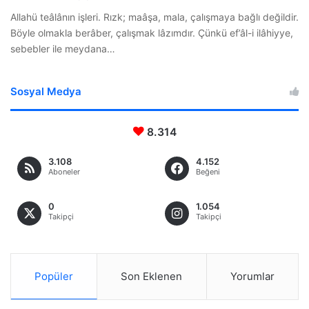
Allahü teâlânın işleri. Rızk; maâşa, mala, çalışmaya bağlı değildir.
Böyle olmakla berâber, çalışmak lâzımdır. Çünkü ef’âl-i ilâhiyye,
sebebler ile meydana…
Sosyal Medya
8.314
3.108
4.152
Aboneler
Beğeni
0
1.054
Takipçi
Takipçi
Popüler
Son Eklenen
Yorumlar