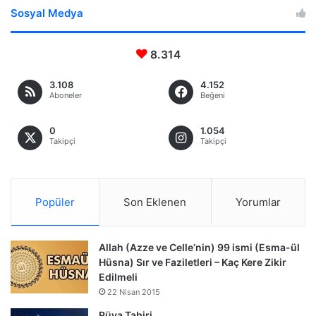
Sosyal Medya
8.314
3.108
4.152
Aboneler
Beğeni
0
1.054
Takipçi
Takipçi
Popüler
Son Eklenen
Yorumlar
Allah (Azze ve Celle’nin) 99 ismi (Esma-ül
Hüsna) Sır ve Faziletleri – Kaç Kere Zikir
Edilmeli
22 Nisan 2015
Rüya Tabiri